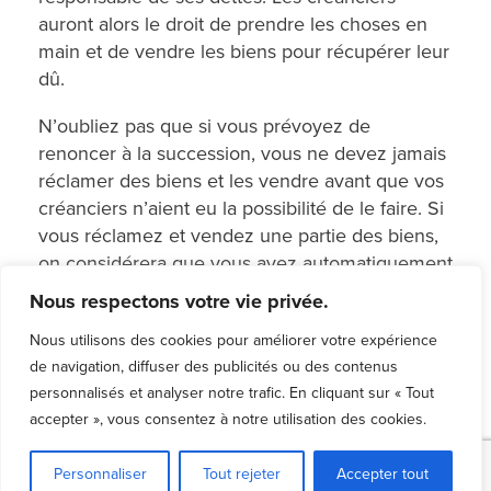
auront alors le droit de prendre les choses en
main et de vendre les biens pour récupérer leur
dû.
N’oubliez pas que si vous prévoyez de
renoncer à la succession, vous ne devez jamais
réclamer des biens et les vendre avant que vos
créanciers n’aient eu la possibilité de le faire. Si
vous réclamez et vendez une partie des biens,
on considérera que vous avez automatiquement
accepté la totalité de la succession.
Nous respectons votre vie privée.
Déposer une demande de
Nous utilisons des cookies pour améliorer votre expérience
de navigation, diffuser des publicités ou des contenus
faillite
personnalisés et analyser notre trafic. En cliquant sur « Tout
accepter », vous consentez à notre utilisation des cookies.
Bien que la
faillite
puisse sembler une solution
effrayante, soyez assuré que votre dossier
Personnaliser
Tout rejeter
Accepter tout
financier personnel n’en sera pas affecté. En fait,