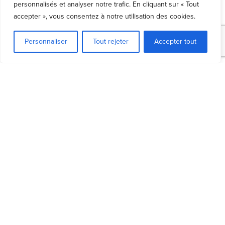
personnalisés et analyser notre trafic. En cliquant sur « Tout
accepter », vous consentez à notre utilisation des cookies.
Personnaliser
Tout rejeter
Accepter tout
5 moyens efficaces de se protéger contre la
fraude et les escroqueries en période de
difficultés économiques
5 types de dettes dont on ne peut se libérer en
faillite ou en proposition de consommateur