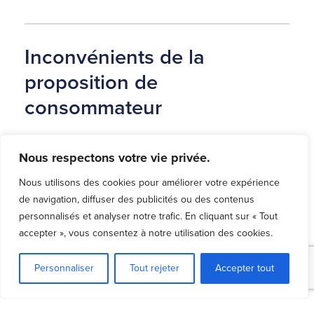
Inconvénients de la
proposition de
consommateur
Bien que la proposition de consommateur
Nous respectons votre vie privée.
puisse être une solution utile pour les
personnes aux prises avec des dettes, il y a
Nous utilisons des cookies pour améliorer votre expérience
aussi certains inconvénients à prendre en
de navigation, diffuser des publicités ou des contenus
considération. En voici quelques-uns :
personnalisés et analyser notre trafic. En cliquant sur « Tout
accepter », vous consentez à notre utilisation des cookies.
Effet sur la cote de crédit
Personnaliser
Tout rejeter
Accepter tout
Une proposition de consommateur aura un
effet
sur votre cote de crédit
. Elle demeurera dans