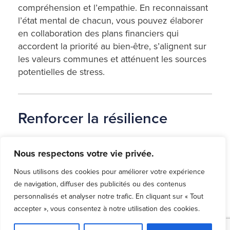
compréhension et l’empathie. En reconnaissant
l’état mental de chacun, vous pouvez élaborer
en collaboration des plans financiers qui
accordent la priorité au bien-être, s’alignent sur
les valeurs communes et atténuent les sources
potentielles de stress.
Renforcer la résilience
La prise en compte de la santé mentale dans la
Nous respectons votre vie privée.
planification financière contribue à renforcer la
résilience, c’est-à-dire la capacité de rebondir
Nous utilisons des cookies pour améliorer votre expérience
face aux défis et aux revers. En comprenant
de navigation, diffuser des publicités ou des contenus
comment la santé mentale influence vos
personnalisés et analyser notre trafic. En cliquant sur « Tout
accepter », vous consentez à notre utilisation des cookies.
comportements financiers, vous pouvez
élaborer des stratégies pour surmonter les