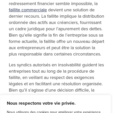
redressement financier semble impossible, la
faillite commerciale
devient une solution de
dernier recours. La faillite implique la distribution
ordonnée des actifs aux créanciers, fournissant
un cadre juridique pour l’apurement des dettes.
Bien qu’elle signifie la fin de l’entreprise sous sa
forme actuelle, la faillite offre un nouveau départ
aux entrepreneurs et peut être la solution la
plus responsable dans certaines circonstances.
Les syndics autorisés en insolvabilité guident les
entreprises tout au long de la procédure de
faillite, en veillant au respect des exigences
légales et en facilitant une résolution organisée.
Bien qu’il s’agisse d’une décision difficile, la
déclaration de faillite peut permettre aux
individus de tirer des leçons de l’expérience, de
Nous respectons votre vie privée.
se reconstruire et éventuellement de se lancer
Nous utilisons des cookies pour améliorer votre expérience